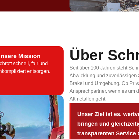
Über Sch
nsere Mission
chrott schnell, fair und
Seit über 100 Jahren steht Schr
nkompliziert entsorgen.
Abwicklung und zuverlässigen S
Brakel und Umgebung. Ob Privat
Ansprechpartner, wenn es um d
Altmetallen geht.
Unser Ziel ist es, wert
bringen und gleichzeit
transparenten Service z