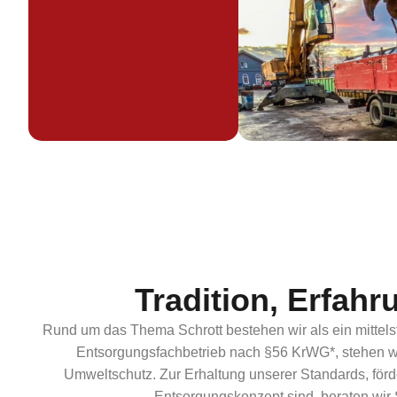
Tradition, Erfah
Rund um das Thema Schrott bestehen wir als ein mittelstä
Entsorgungsfachbetrieb nach §56 KrWG*, stehen wir 
Umweltschutz. Zur Erhaltung unserer Standards, för
Entsorgungskonzept sind, beraten wir 