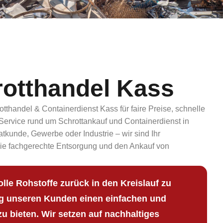
rotthandel Kass
otthandel & Containerdienst Kass für faire Preise, schnelle
ervice rund um Schrottankauf und Containerdienst in
kunde, Gewerbe oder Industrie – wir sind Ihr
ie fachgerechte Entsorgung und den Ankauf von
volle Rohstoffe zurück in den Kreislauf zu
ig unseren Kunden einen einfachen und
u bieten. Wir setzen auf nachhaltiges